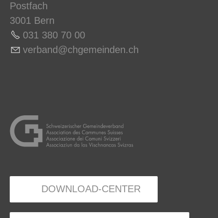
Postfach
3001 Bern
031 380 70 0
0
v
rb
nd
chg
m
nd
n
ch
DOWNLOAD-CENTER