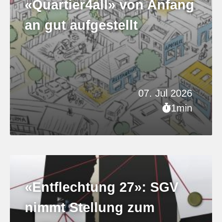
«Quartier4all» von Anfang
an gut aufgestellt
07. Jul 2026
1min
«Entflechtung 27»: SGV
nimmt Stellung zum