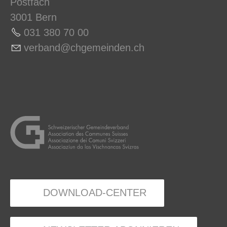
Postfach
3001 Bern
031 380 70 0
0
v
rb
nd
chg
m
nd
n
ch
DOWNLOAD-CENTER