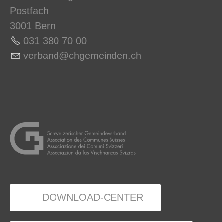
Postfach
3001 Bern
031 380 70 0
0
v
rb
nd
chg
m
nd
n
ch
DOWNLOAD-CENTER