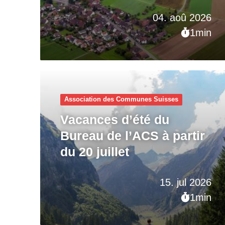
04. aoû 2026
1min
Association des Communes Suisses
Vacances d’été du
Bureau de l’ACS à partir
du 20 juillet
15. jul 2026
1min