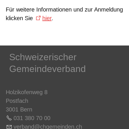
Für weitere Informationen und zur Anmeldung
klicken Sie
hier
.
Schweizerischer
Gemeindeverband
Holzikofenweg 8
Postfach
3001 Bern
031 380 70 0
0
v
rb
nd
chg
m
nd
n
ch