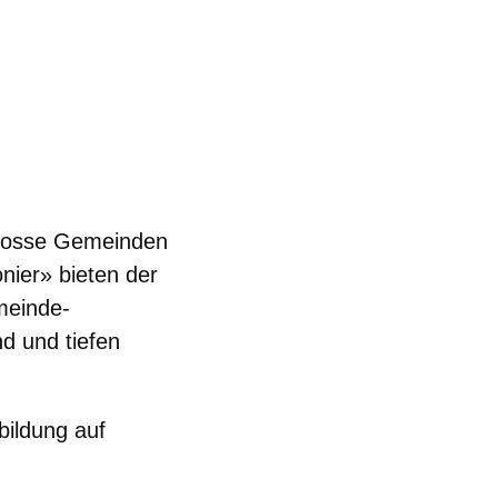
lgrosse Gemeinden
nier» bieten der
meinde-
nd und tiefen
rbildung auf