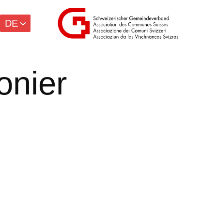
DE
onier