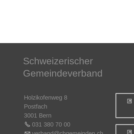
Schweizerischer
Gemeindeverband
Holzikofenweg 8
Postfach
3001 Bern
031 380 70 0
0
v
rb
nd
chg
m
nd
n
ch