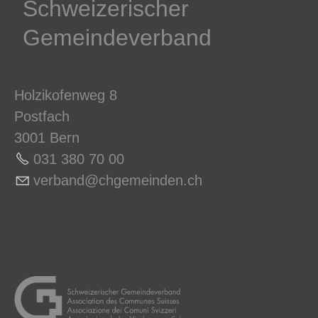
Schweizerischer
Gemeindeverband
Holzikofenweg 8
Postfach
3001 Bern
031 380 70 0
0
v
rb
nd
chg
m
nd
n
ch