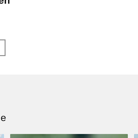
len
ge