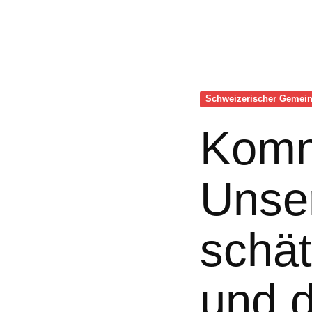
Schweizerischer Gemein
Komm
Unse
schät
und 