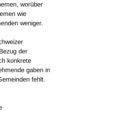
Themen, worüber
hemen wie
hmenden weniger.
Schweizer
 Bezug der
ch konkrete
lnehmende gaben in
emeinden fehlt.
e