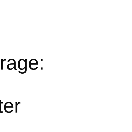
rage:
ter