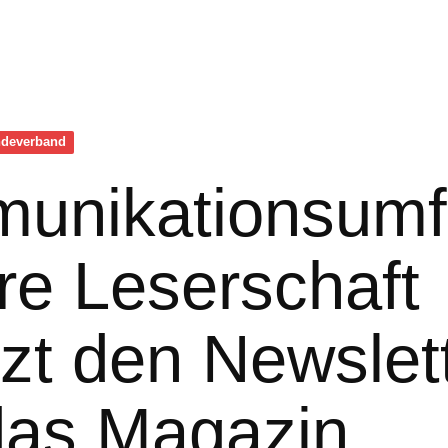
de­verband
unikationsumf
re Leserschaft
zt den Newslet
das Magazin