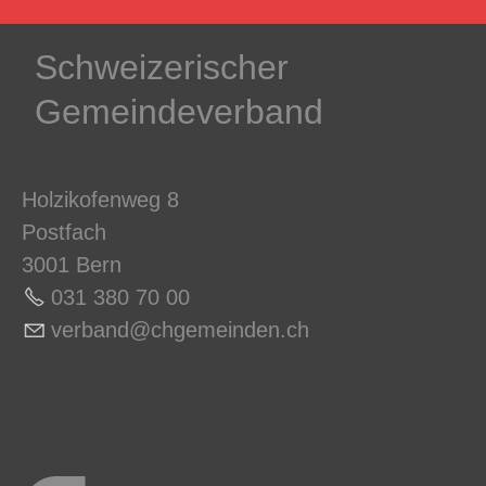
Schweizerischer
Gemeindeverband
Holzikofenweg 8
Postfach
3001 Bern
031 380 70 0
0
v
rb
nd
chg
m
nd
n
ch