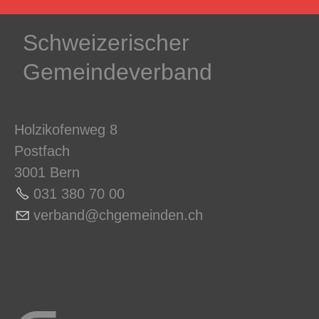
Schweizerischer
Gemeindeverband
Holzikofenweg 8
Postfach
3001 Bern
031 380 70 0
0
v
rb
nd
chg
m
nd
n
ch