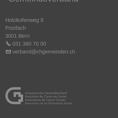
Holzikofenweg 8
Postfach
3001 Bern
031 380 70 0
0
v
rb
nd
chg
m
nd
n
ch