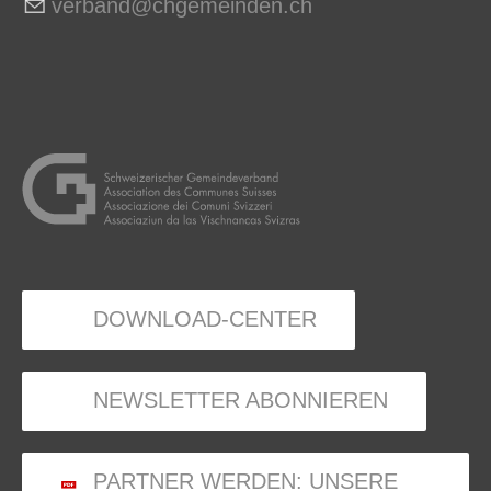
v
rb
nd
chg
m
nd
n
ch
DOWNLOAD-CENTER
NEWSLETTER ABONNIEREN
PARTNER WERDEN: UNSERE