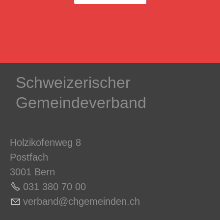
Schweizerischer
Gemeindeverband
Holzikofenweg 8
Postfach
3001 Bern
031 380 70 0
0
v
rb
nd
chg
m
nd
n
ch