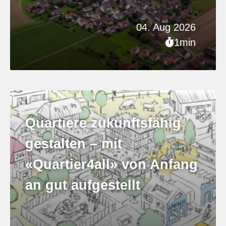
04. Aug 2026
1min
Quartiere zukunftsfähig
gestalten – mit
«Quartier4all» von Anfang
an gut aufgestellt