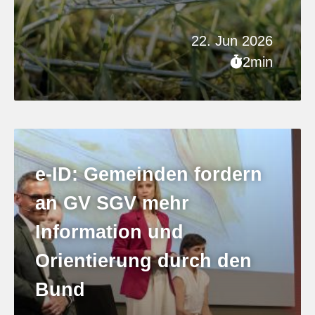
22. Jun 2026
2min
e-ID: Gemeinden fordern
an GV SGV mehr
Information und
Orientierung durch den
Bund