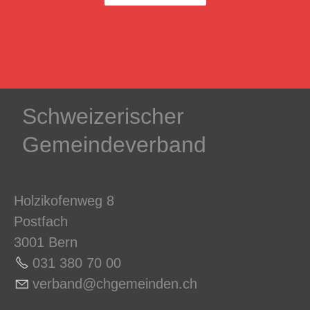
Schweizerischer
Gemeindeverband
Holzikofenweg 8
Postfach
3001 Bern
031 380 70 0
0
v
rb
nd
chg
m
nd
n
ch