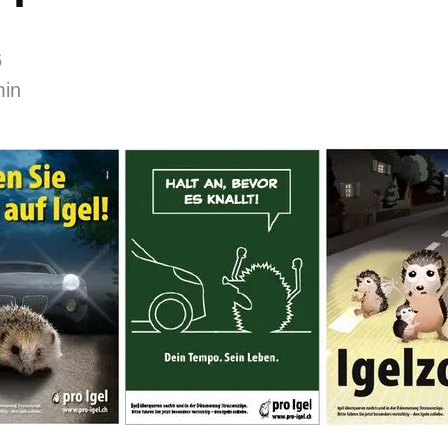
6
min