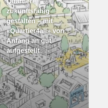
Quartiere
zukunftsfähig
gestalten – mit
«Quartier4all» von
Anfang an gut
aufgestellt