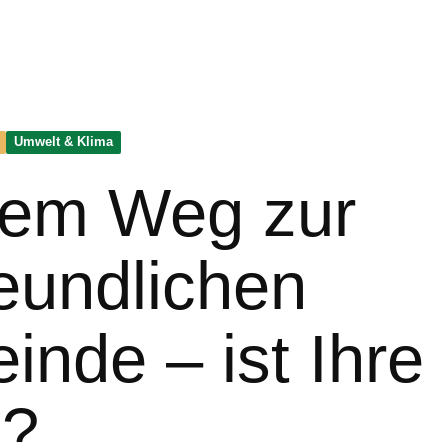
Umwelt & Klima
dem Weg zur
reundlichen
nde – ist Ihre
i?