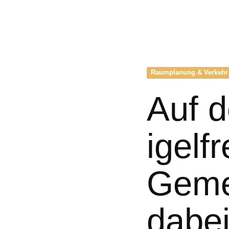
Raumplanung & Verkehr
Auf 
igelf
Gemei
dabe