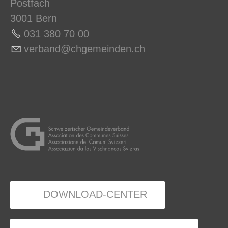
Postfach
3001 Bern
031 380 70 0
0
v
rb
nd
chg
m
nd
n
ch
DOWNLOAD-CENTER