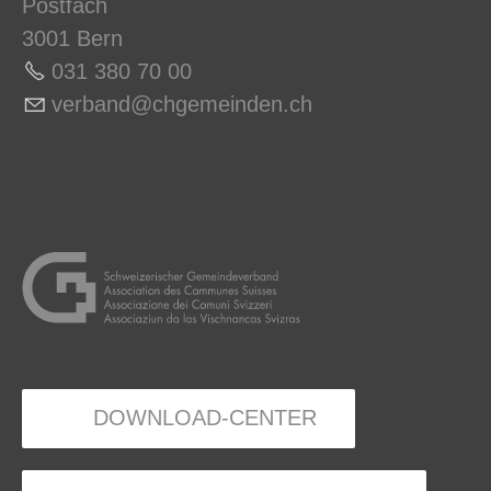
Postfach
3001 Bern
031 380 70 0
0
v
rb
nd
chg
m
nd
n
ch
DOWNLOAD-CENTER