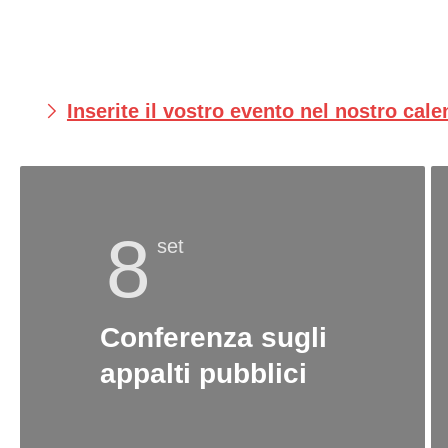
Inserite il vostro evento nel nostro cal
8
set
Conferenza sugli
appalti pubblici