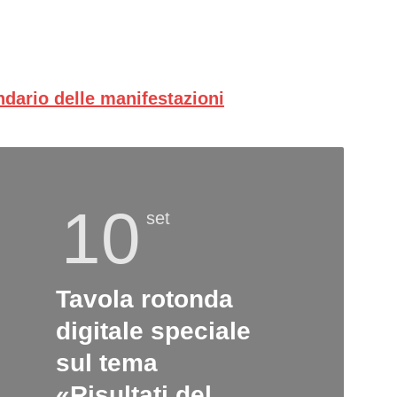
endario delle manifestazioni
10
set
Tavola rotonda
digitale speciale
sul tema
«Risultati del