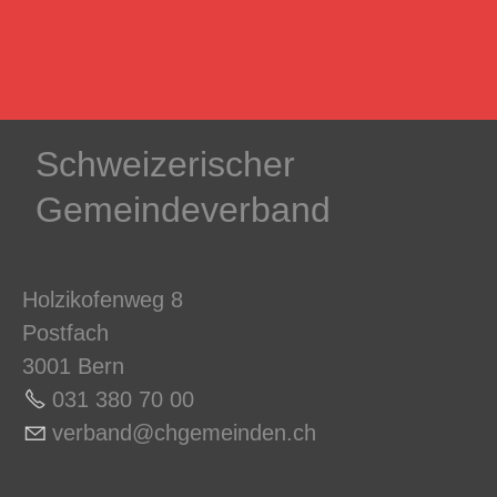
Schweizerischer
Gemeindeverband
Holzikofenweg 8
Postfach
3001 Bern
031 380 70 0
0
v
rb
nd
chg
m
nd
n
ch