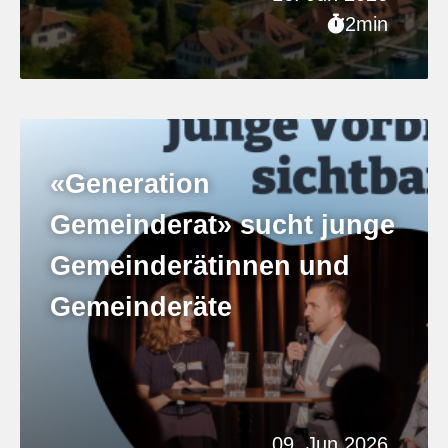
2min
«Generation
Gemeinderat» sucht junge
Gemeinderätinnen und
Gemeinderäte
09. Jun 2026