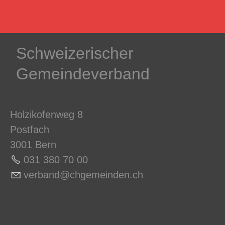
Schweizerischer
Gemeindeverband
Holzikofenweg 8
Postfach
3001 Bern
031 380 70 0
0
v
rb
nd
chg
m
nd
n
ch