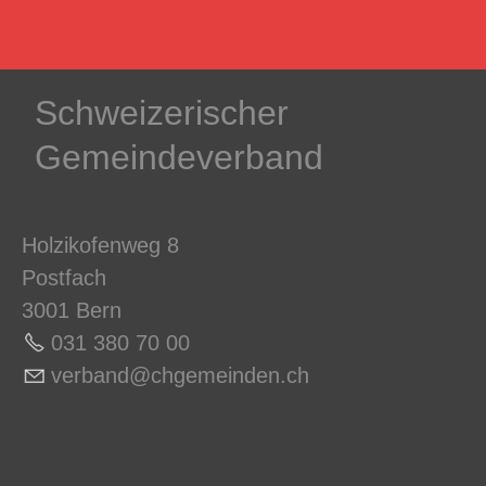
Schweizerischer
Gemeindeverband
Holzikofenweg 8
Postfach
3001 Bern
031 380 70 0
0
v
rb
nd
chg
m
nd
n
ch