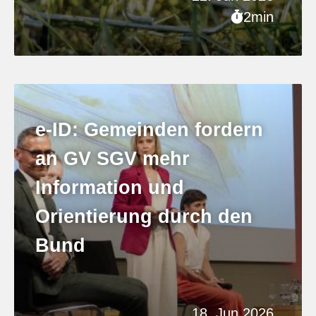
2min
e-ID: Gemeinden fordern
an GV SGV mehr
Information und
Orientierung durch den
Bund
18. Jun 2026