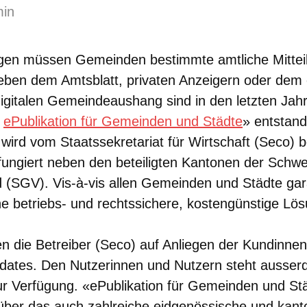
min
en müssen Gemeinden bestimmte amtliche Mittei
Neben dem Amtsblatt, privaten Anzeigern oder dem
igitalen Gemeindeaushang sind in den letzten Jahr
ePublikation für Gemeinden und Städte
» entstand
wird vom Staatssekretariat für Wirtschaft (Seco) b
 fungiert neben den beteiligten Kantonen der Schwe
(SGV). Vis-à-vis allen Gemeinden und Städte gara
ne betriebs- und rechtssichere, kostengünstige Lös
 die Betreiber (Seco) auf Anliegen der Kundinne
dates. Den Nutzerinnen und Nutzern steht ausser
 Verfügung. «ePublikation für Gemeinden und Städ
 über das auch zahlreiche eidgenössische und kant