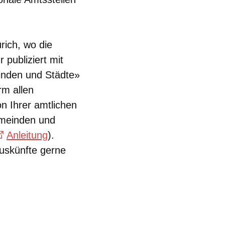
rich, wo die
publiziert mit
inden und Städte»
rm allen
on Ihrer amtlichen
Gemeinden und
Anleitung
).
Auskünfte gerne