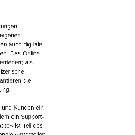
lungen
 eigenen
en auch digitale
en. Das Online-
etrieben; als
izerische
ntieren die
ung.
n und Kunden ein
dem ein Support-
te» ist Teil des
onale Amtsstellen