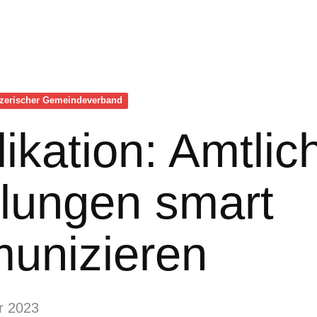
zerischer Gemeinde­verband
ikation: Amtlic
ilungen smart
unizieren
r 2023