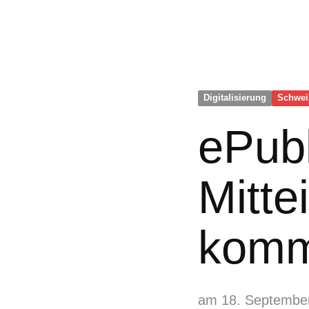
Digitalisierung
Schwei
ePubl
Mitte
komm
am 18. Septembe