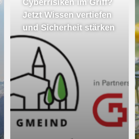
Cyberrisiken im Griff?
Jetzt Wissen vertiefen
und Sicherheit stärken