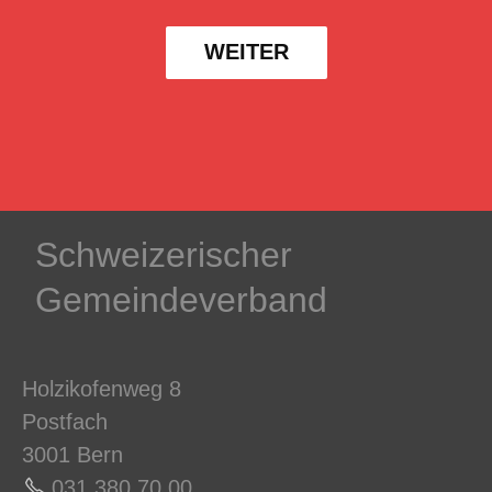
WEITER
Schweizerischer
Gemeindeverband
Holzikofenweg 8
Postfach
3001 Bern
031 380 70 0
0