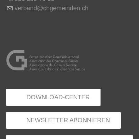
v
rb
nd
chg
m
nd
n
ch
DOWNLOAD-CENTER
NEWSLETTER ABONNIEREN