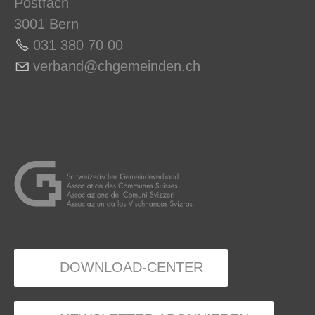
Postfach
3001 Bern
031 380 70 0
0
v
rb
nd
chg
m
nd
n
ch
DOWNLOAD-CENTER