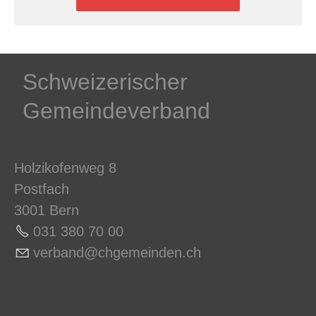
Schweizerischer
Gemeindeverband
Holzikofenweg 8
Postfach
3001 Bern
031 380 70 0
0
v
rb
nd
chg
m
nd
n
ch