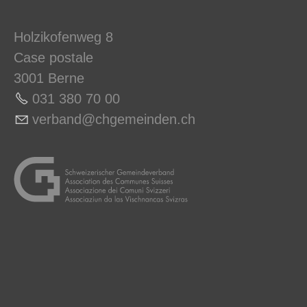
Holzikofenweg 8
Case postale
3001 Berne
031 380 70 0
0
v
rb
nd
chg
m
nd
n
ch