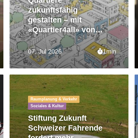
zukunftsfähig
gestalten – mit
«Quartier4all» von
Anfang an gut
aufgestellt
07. Jul 2026
1min
Raumplanung & Verkehr
Soziales & Kultur
Stiftung Zukunft
Schweizer Fahrende
fordert mehr