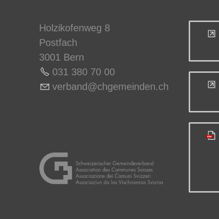
Holzikofenweg 8
Postfach
3001 Bern
031 380 70 0
0
v
rb
nd
chg
m
nd
n
ch