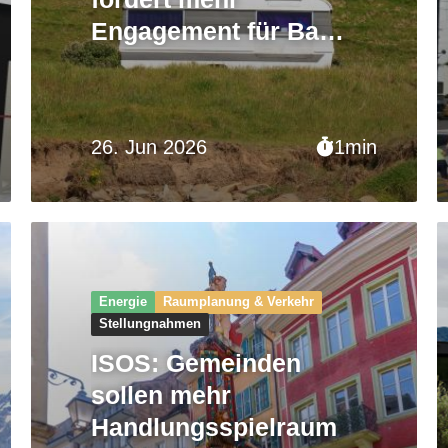
Engagement für Bau
von Halteplätzen
26. Jun 2026
1min
Energie
Raumplanung & Verkehr
Stellungnahmen
ISOS: Gemeinden
sollen mehr
Handlungsspielraum