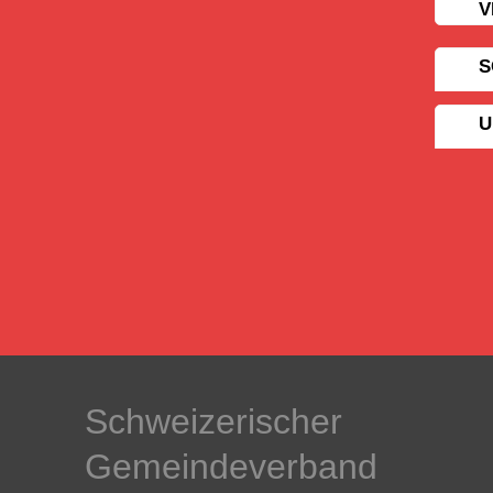
V
S
U
Schweizerischer
Gemeindeverband