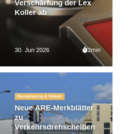
Verschärfung der Lex
Koller ab
30. Jun 2026
2min
Raumplanung & Verkehr
Neue ARE-Merkblätter
zu
Verkehrsdrehscheiben: