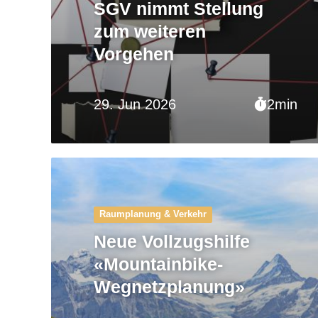
SGV nimmt Stellung
zum weiteren
Vorgehen
29. Jun 2026
2min
Raumplanung & Verkehr
Neue Vollzugshilfe
«Mountainbike-
Wegnetzplanung»