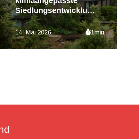
klimaangepasste
Siedlungsentwicklung
in Gemeinden
14. Mai 2026
1min
nd