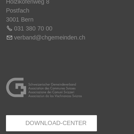
Holzikofenweg 8
Postfach
3001 Bern
031 380 70 0
0
v
rb
nd
chg
m
nd
n
ch
DOWNLOAD-CENTER