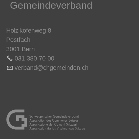
Gemeindeverband
Holzikofenweg 8
Postfach
3001 Bern
031 380 70 0
0
v
rb
nd
chg
m
nd
n
ch