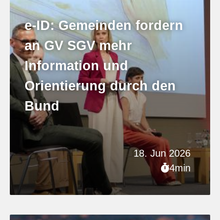
e-ID: Gemeinden fordern
an GV SGV mehr
Information und
Orientierung durch den
Bund
18. Jun 2026
4min