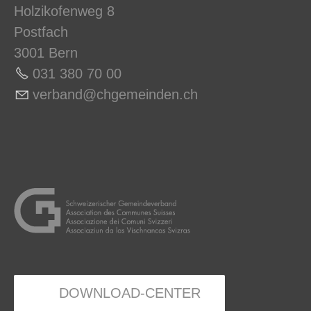
Holzikofenweg 8
Postfach
3001 Bern
031 380 70 0
0
v
rb
nd
chg
m
nd
n
ch
DOWNLOAD-CENTER