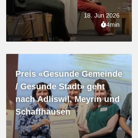
18. Jun 2026
4min
Preis «Gesunde Gemeinde
/ Gesunde Stadt» geht
nach Adliswil, Meyrin und
Schaffhausen