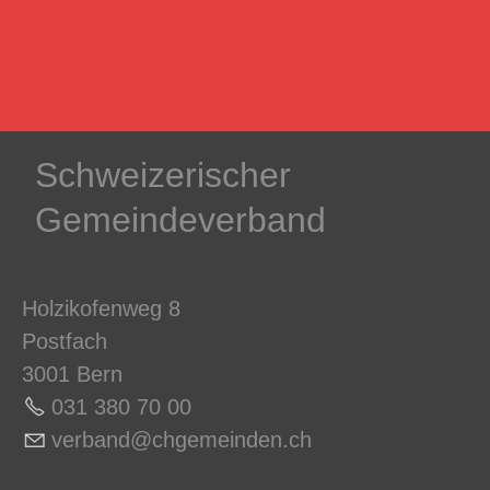
Schweizerischer
Gemeindeverband
Holzikofenweg 8
Postfach
3001 Bern
031 380 70 0
0
v
rb
nd
chg
m
nd
n
ch