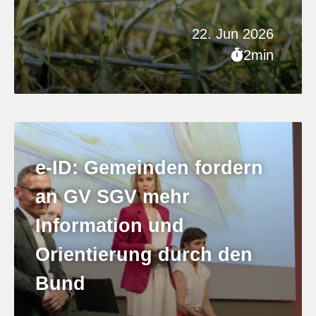
22. Jun 2026
2min
e-ID: Gemeinden fordern
an GV SGV mehr
Information und
Orientierung durch den
Bund