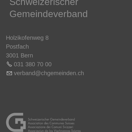
Schweizerischer
Gemeindeverband
Holzikofenweg 8
Postfach
3001 Bern
031 380 70 0
0
v
rb
nd
chg
m
nd
n
ch