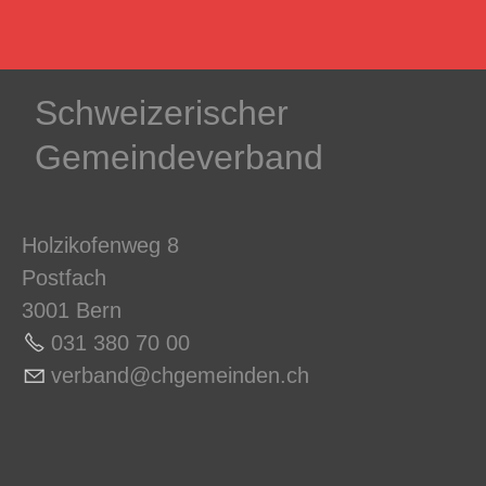
Schweizerischer
Gemeindeverband
Holzikofenweg 8
Postfach
3001 Bern
031 380 70 0
0
v
rb
nd
chg
m
nd
n
ch