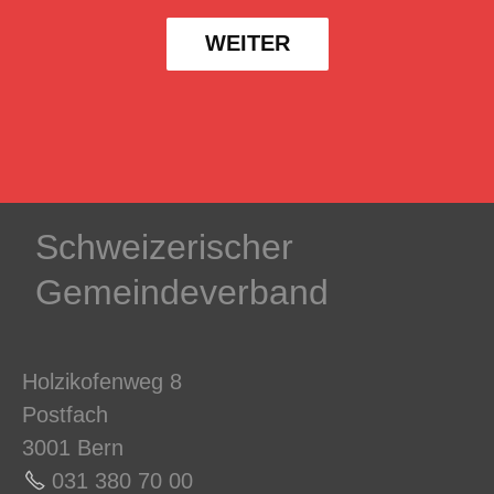
WEITER
Schweizerischer
Gemeindeverband
Holzikofenweg 8
Postfach
3001 Bern
031 380 70 0
0