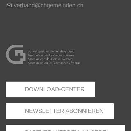
v
rb
nd
chg
m
nd
n
ch
DOWNLOAD-CENTER
NEWSLETTER ABONNIEREN