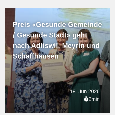
Preis «Gesunde Gemeinde
/ Gesunde Stadt» geht
nach Adliswil, Meyrin und
Schaffhausen
18. Jun 2026
2min