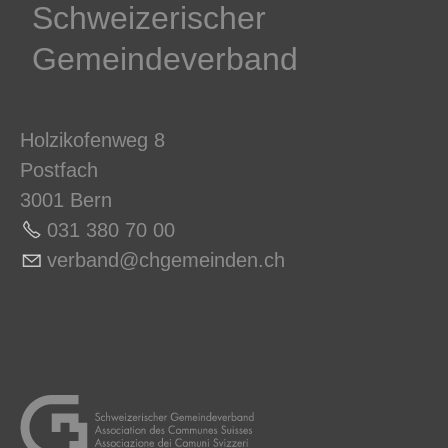
Schweizerischer
Gemeindeverband
Holzikofenweg 8
Postfach
3001 Bern
031 380 70 0
0
v
rb
nd
chg
m
nd
n
ch