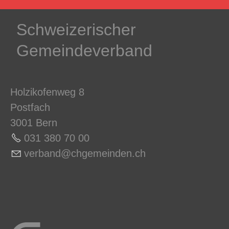
Schweizerischer
Gemeindeverband
Holzikofenweg 8
Postfach
3001 Bern
031 380 70 0
0
v
rb
nd
chg
m
nd
n
ch