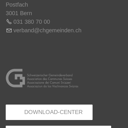
Postfach
3001 Bern
031 380 70 0
0
v
rb
nd
chg
m
nd
n
ch
DOWNLOAD-CENTER