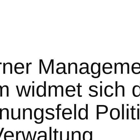
rner Manageme
m widmet sich
ungsfeld Polit
Verwaltung