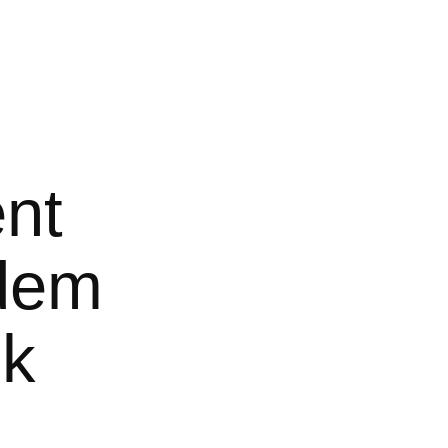
nt
 dem
ik