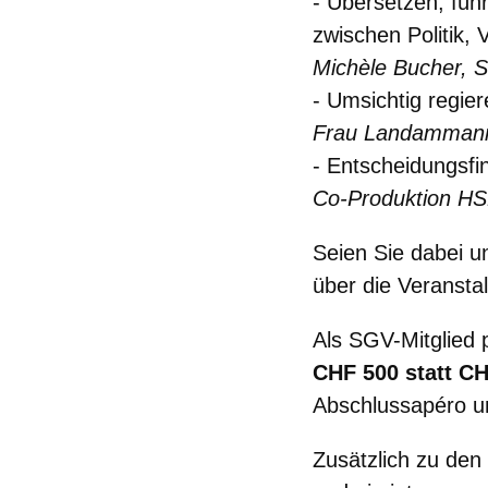
- Übersetzen, führ
zwischen Politik, 
Michèle Bucher, S
- Umsichtig regie
Frau Landammann 
- Entscheidungsfi
Co-Produktion H
Seien Sie dabei u
über die Veransta
Als SGV-Mitglied 
CHF 500 statt C
Abschlussapéro u
Zusätzlich zu den