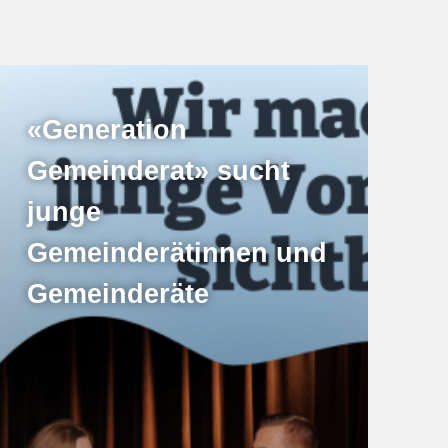
«Generation
Gemeinderat» sucht
junge
Gemeinderätinnen und
Gemeinderäte