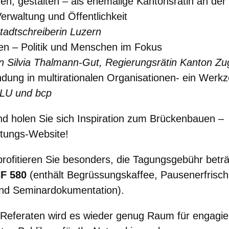
en, gestalten – als ehemalige Kantonsrätin an der 
Verwaltung und Öffentlichkeit
tadtschreiberin Luzern
ren – Politik und Menschen im Fokus
Silvia Thalmann-Gut, Regierungsrätin Kanton Zu
ndung in multirationalen Organisationen- ein Werk
SLU und bcp
nd holen Sie sich Inspiration zum Brückenbauen –
ltungs-Website!
profitieren Sie besonders, die Tagungsgebühr betr
HF 580
(enthält Begrüssungskaffee, Pausenerfrisch
nd Seminardokumentation).
 Referaten wird es wieder genug Raum für engagie