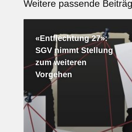
Weitere passende Beiträ
«Entflechtung 27»:
SGV nimmt Stellung
zum weiteren
Vorgehen