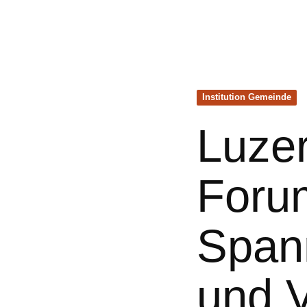
Institution Gemeinde
Luze
Foru
Spann
und 