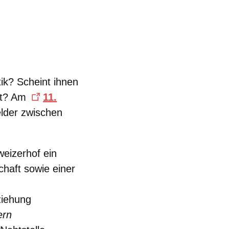
ik? Scheint ihnen
ert? Am
11.
lder zwischen
eizerhof ein
haft sowie einer
ziehung
ern