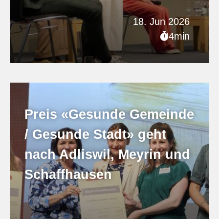
18. Jun 2026
4min
Preis «Gesunde Gemeinde
/ Gesunde Stadt» geht
nach Adliswil, Meyrin und
Schaffhausen