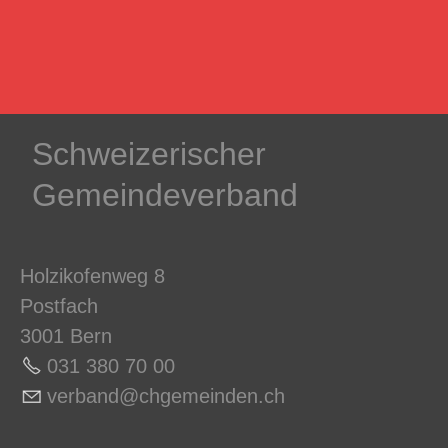
Schweizerischer
Gemeindeverband
Holzikofenweg 8
Postfach
3001 Bern
031 380 70 0
0
v
rb
nd
chg
m
nd
n
ch