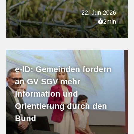
22. Jun 2026
2min
e-ID: Gemeinden fordern
an GV SGV mehr
Information und
Orientierung durch den
Bund