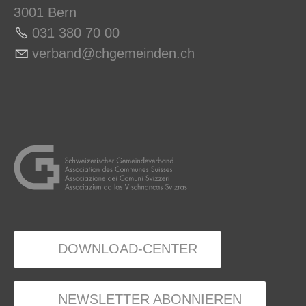
3001 Bern
031 380 70 0
0
v
rb
nd
chg
m
nd
n
ch
DOWNLOAD-CENTER
NEWSLETTER ABONNIEREN