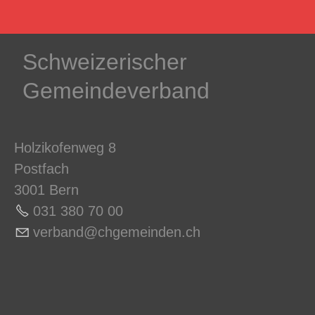
Schweizerischer
Gemeindeverband
Holzikofenweg 8
Postfach
3001 Bern
031 380 70 0
0
v
rb
nd
chg
m
nd
n
ch