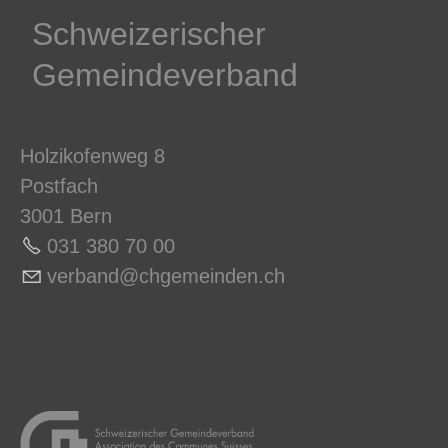
Schweizerischer
Gemeindeverband
Holzikofenweg 8
Postfach
3001 Bern
031 380 70 0
0
v
rb
nd
chg
m
nd
n
ch