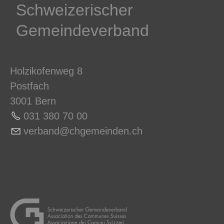
Schweizerischer
Gemeindeverband
Holzikofenweg 8
Postfach
3001 Bern
031 380 70 0
0
v
rb
nd
chg
m
nd
n
ch