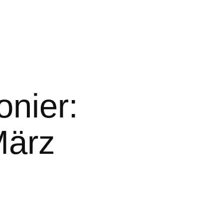
onier:
März