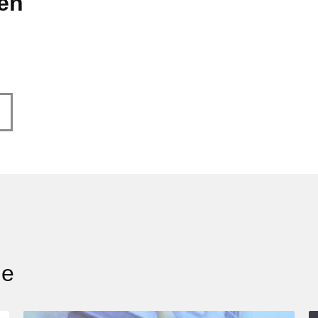
len
ge