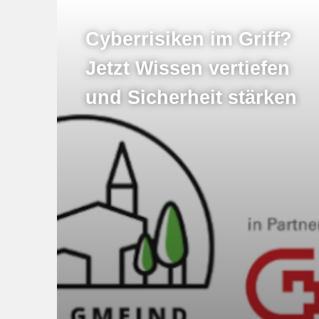
Cyberrisiken im Griff?
Jetzt Wissen vertiefen
und Sicherheit stärken