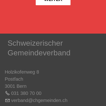
Schweizerischer
Gemeindeverband
Holzikofenweg 8
Postfach
3001 Bern
031 380 70 0
0
v
rb
nd
chg
m
nd
n
ch