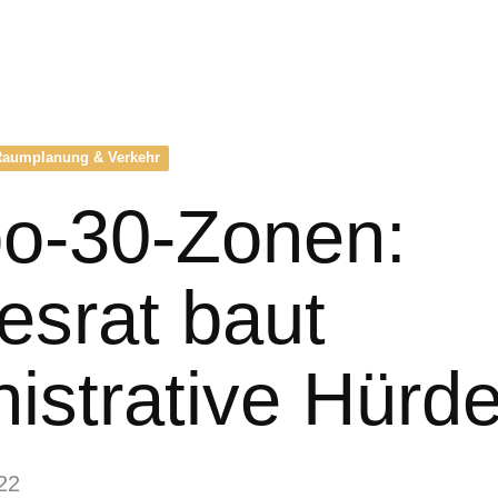
Raumplanung & Verkehr
o-30-Zonen:
esrat baut
istrative Hürd
22