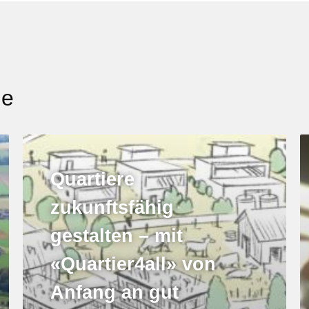
ge
Quartiere
zukunftsfähig
gestalten – mit
«Quartier4all» von
Anfang an gut