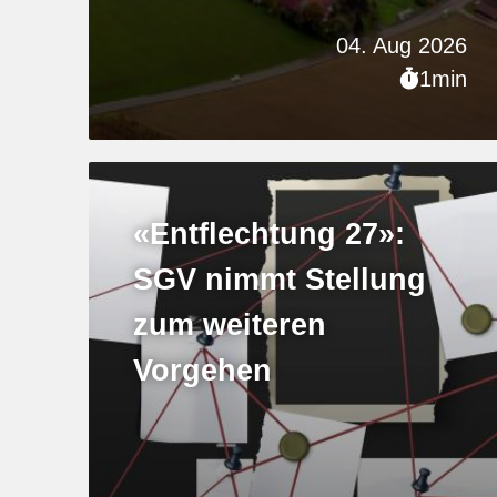
04. Aug 2026
1min
«Entflechtung 27»:
SGV nimmt Stellung
zum weiteren
Vorgehen