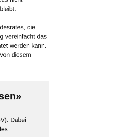
leibt.
desrates, die
g vereinfacht das
htet werden kann.
 von diesem
ssen»
SV). Dabei
des