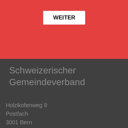
WEITER
Schweizerischer
Gemeindeverband
Holzikofenweg 8
Postfach
3001 Bern