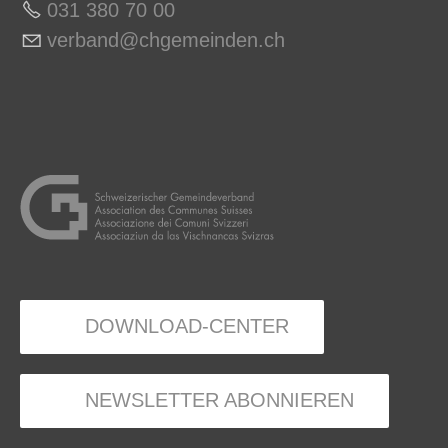
031 380 70 0
0
v
rb
nd
chg
m
nd
n
ch
DOWNLOAD-CENTER
NEWSLETTER ABONNIEREN