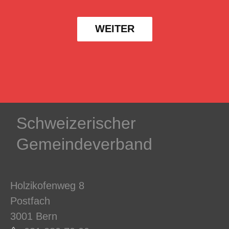
WEITER
Schweizerischer
Gemeindeverband
Holzikofenweg 8
Postfach
3001 Bern