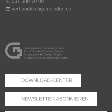
031 380 70 0
0
v
rb
nd
chg
m
nd
n
ch
DOWNLOAD-CENTER
NEWSLETTER ABONNIEREN