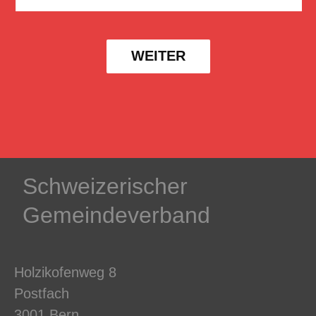
WEITER
Schweizerischer
Gemeindeverband
Holzikofenweg 8
Postfach
3001 Bern