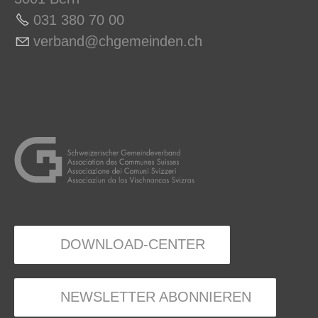
031 380 70 0
0
v
rb
nd
chg
m
nd
n
ch
DOWNLOAD-CENTER
NEWSLETTER ABONNIEREN