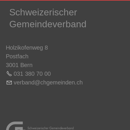
Schweizerischer
Gemeindeverband
Holzikofenweg 8
Postfach
3001 Bern
031 380 70 0
0
v
rb
nd
chg
m
nd
n
ch